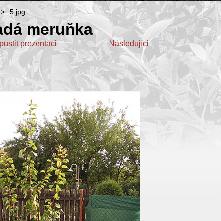
>
5.jpg
adá meruňka
pustit prezentaci
Následující