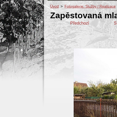
Úvod
>
Fotogalerie: Služby / Realizace
Zapěstovaná ml
Předchozí
S