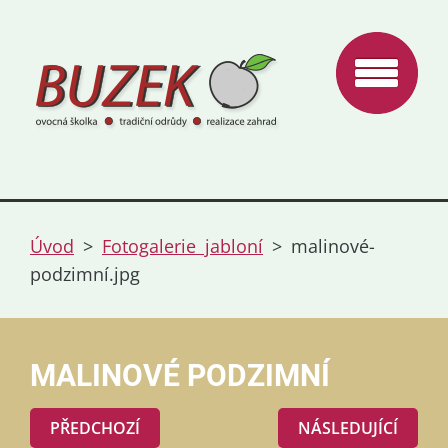
Úvod
>
Fotogalerie jabloní
>
malinové-
podzimní.jpg
MALINOVÉ PODZIMNÍ
PŘEDCHOZÍ
NÁSLEDUJÍCÍ