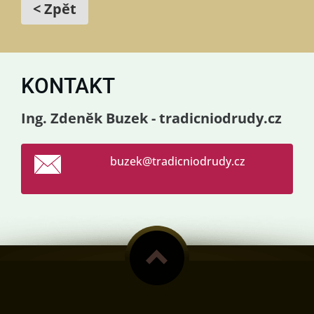
< Zpět
KONTAKT
Ing. Zdeněk Buzek - tradicniodrudy.cz
buzek@tr
adicniod
rudy.cz