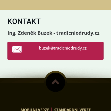
KONTAKT
Ing. Zdeněk Buzek - tradicniodrudy.cz
buzek@tr
adicniod
rudy.cz
|
MOBILNÍ VERZE
STANDARDNÍ VERZE